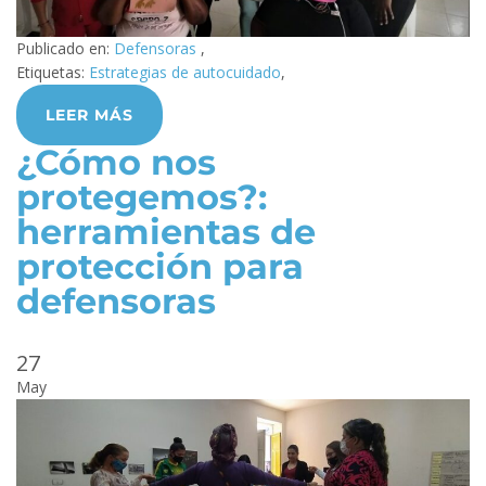
Publicado en:
Defensoras
,
Etiquetas:
Estrategias de autocuidado
,
LEER MÁS
¿Cómo nos
protegemos?:
herramientas de
protección para
defensoras
27
May