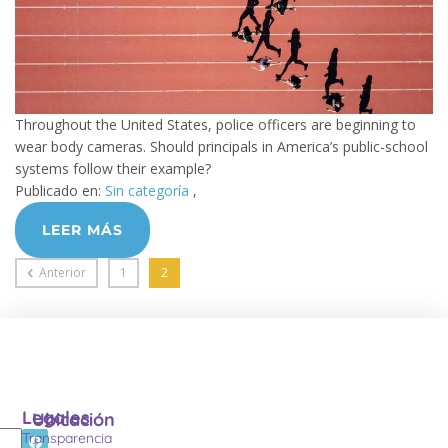
Throughout the United States, police officers are beginning to
wear body cameras. Should principals in America’s public-school
systems follow their example?
Publicado en:
Sin categoría
,
LEER MÁS
Anterior
1
2
Legales
Ubicación
Transparencia