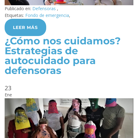
Publicado en:
Defensoras
,
Etiquetas:
Fondo de emergencia
,
LEER MÁS
¿Cómo nos cuidamos?
Estrategias de
autocuidado para
defensoras
23
Ene