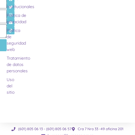
Institucionales
Política de
privacidad
Política
de
seguridad
web
Tratamiento
de datos
personales
Uso
del
sitio
(601) 805 06 13 - (601) 805 06 57
Cra 7 Nro 33 -49 oficina 201