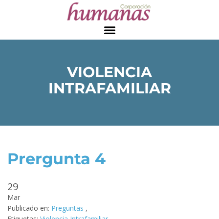
VIOLENCIA
INTRAFAMILIAR
Prergunta 4
29
Mar
Publicado en:
Preguntas
,
Etiquetas:
Violencia Intrafamiliar
,