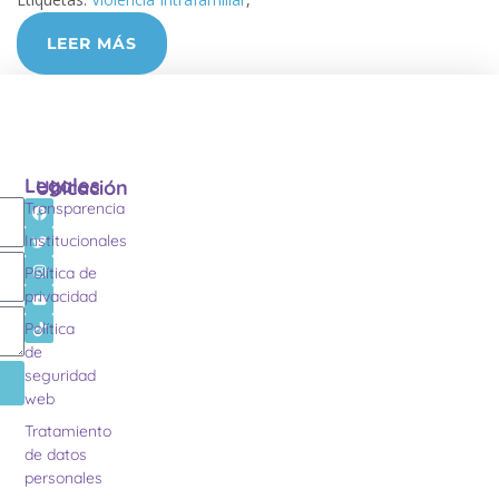
LEER MÁS
Legales
Ubicación
Transparencia
Institucionales
Política de
privacidad
Política
de
seguridad
web
Tratamiento
de datos
personales