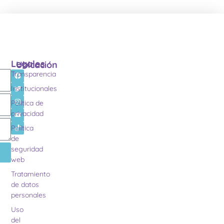
Legales
Ubicación
Transparencia
Institucionales
Política de
privacidad
Política
de
seguridad
web
Tratamiento
de datos
personales
Uso
del